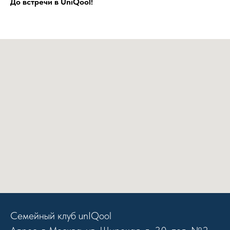
До встречи в UniQool!
Семейный клуб unIQool