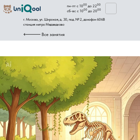
00
00
пн-пт с 10
до 22
00
00
сб-вс с 10
до 20
г. Москва, ул. Широкая, д. 30, под. № 2, домофон 606B
станция метро Медведково
Все занятия